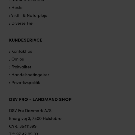
› Heste
› Vildt- & Naturpleje
› Diverse Frø
KUNDESERIVCE
› Kontakt os
› Om os
› Frøkvalitet
› Handelsbetingelser
› Privatlivspolitik
DSV FRØ - LANDMAND SHOP
DSV Frø Danmark A/S
Energivej 3, 7500 Holstebro
CVR: 35411399
Tlf:
97 42 05 33