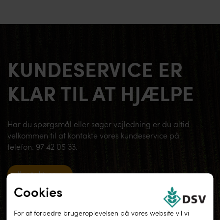
KUNDESERVICE ER
KLAR TIL AT HJÆLPE
Har du spørgsmål eller søger vejledning er du altid
velkommen til at kontakte vores kundeservice på
telefon: 97 42 05 33.
Kontakt os
Cookies
For at forbedre brugeroplevelsen på vores website vil vi