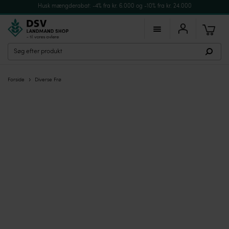
Husk mængderabat: -4% fra kr. 6.000 og -10% fra kr. 24.000
›
Forside
Diverse Frø
BÆLGSÆD
URTEHAVEN