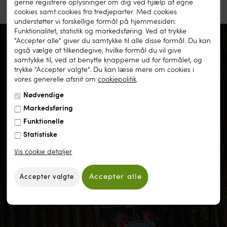
gerne registrere oplysninger om dig ved hjælp af egne
cookies samt cookies fra tredjeparter. Med cookies
understøtter vi forskellige formål på hjemmesiden:
Funktionalitet, statistik og markedsføring. Ved at trykke
"Accepter alle" giver du samtykke til alle disse formål. Du kan
også vælge at tilkendegive, hvilke formål du vil give
samtykke til, ved at benytte knapperne ud for formålet, og
KUNDESERVICE ER
trykke "Accepter valgte". Du kan læse mere om cookies i
vores generelle afsnit om
cookiepolitik
.
KLAR TIL AT HJÆLPE
Nødvendige
Markedsføring
Funktionelle
Har du spørgsmål eller søger vejledning er du altid
Statistiske
velkommen til at kontakte vores kundeservice på
telefon: 97 42 05 33.
Vis cookie detaljer
Kontakt os