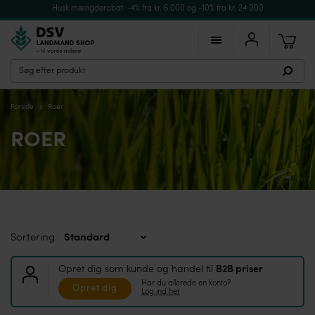
Husk mængderabat: -4% fra kr. 6.000 og -10% fra kr. 24.000
›
Forside
Roer
ROER
Sortering:
Opret dig som kunde og handel til
B2B priser
Har du allerede en konto?
Opret dig
Log ind her