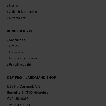
› Heste
› Vildt- & Naturpleje
› Diverse Frø
KUNDESERIVCE
› Kontakt os
› Om os
› Frøkvalitet
› Handelsbetingelser
› Privatlivspolitik
DSV FRØ - LANDMAND SHOP
DSV Frø Danmark A/S
Energivej 3, 7500 Holstebro
CVR: 35411399
Tlf:
97 42 05 33