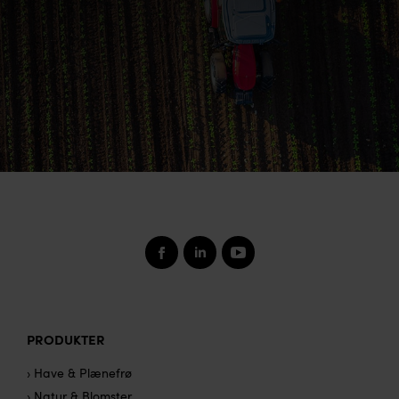
PRODUKTER
› Have & Plænefrø
› Natur & Blomster