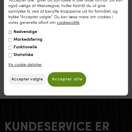
"Accepter alle" giver du samtykke til alle disse formål. Du kan
Lancet vejbred,
Boston
også vælge at tilkendegive, hvilke formål du vil give
Cikorie,
Spadona
samtykke til, ved at benytte knapperne ud for formålet, og
trykke "Accepter valgte". Du kan læse mere om cookies i
Kommen,
Kamin
vores generelle afsnit om
cookiepolitik
.
Nødvendige
Markedsføring
Udskriv denne side
Funktionelle
Statistiske
Vis cookie detaljer
KUNDESERVICE ER