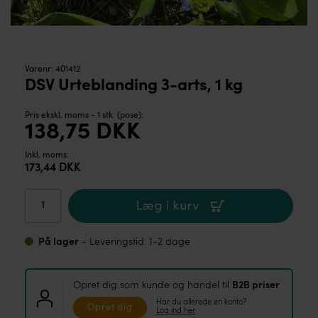
Varenr:
401412
DSV Urteblanding 3-arts, 1 kg
Pris ekskl. moms - 1 stk. (pose):
138,75
DKK
Inkl. moms:
173,44
DKK
På lager
- Leveringstid: 1-2 dage
Opret dig som kunde og handel til
B2B priser
Har du allerede en konto?
Opret dig
Log ind her