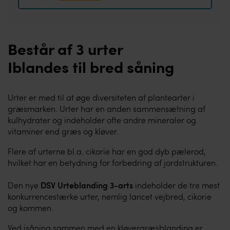
Består af 3 urter
Iblandes til bred såning
Urter er med til at øge diversiteten af plantearter i
græsmarken. Urter har en anden sammensætning af
kulhydrater og indeholder ofte andre mineraler og
vitaminer end græs og kløver.
Flere af urterne bl.a. cikorie har en god dyb pælerod,
hvilket har en betydning for forbedring af jordstrukturen.
Den nye
DSV Urteblanding 3-arts
indeholder de tre mest
konkurrencestærke urter, nemlig lancet vejbred, cikorie
og kommen.
Ved isåning sammen med en kløvergræsblanding er