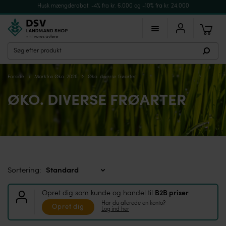
Husk mængderabat: -4% fra kr. 6.000 og -10% fra kr. 24.000
›
›
Forside
Markfrø Øko. 2026
Øko. diverse frøarter
ØKO. DIVERSE FRØARTER
Sortering:
Opret dig som kunde og handel til
B2B priser
Har du allerede en konto?
Opret dig
Log ind her