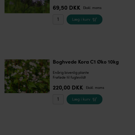
69,50 DKK
Ekskl. moms
Boghvede Kora C1 Øko 10kg
Enårig bivenlig plante
Frøføde til fuglevildt
220,00 DKK
Ekskl. moms