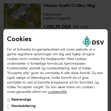
Oliehør Szafir C1 Øko 15kg
Enårig plante
Frøføde til fuglevildt
1.203,75 DKK
Ekskl. moms
Cookies
For at forbedre brugeroplevelsen på vores website vil vi
gerne registrere oplysninger om dig ved hjælp af egne
cookies samt cookies fra tredjeparter. Med cookies
understøtter vi forskellige formål på hjemmesiden:
Funktionalitet, statistik og markedsføring. Ved at trykke
Solsikke Peredovick C Øko 10kg
"Accepter alle" giver du samtykke til alle disse formål. Du kan
også vælge at tilkendegive, hvilke formål du vil give
Enårig planteart
samtykke til, ved at benytte knapperne ud for formålet, og
Frøene ædes af alle fugle
trykke "Accepter valgte". Du kan læse mere om cookies i
vores generelle afsnit om
cookiepolitik
.
545,00 DKK
Ekskl. moms
Nødvendige
Markedsføring