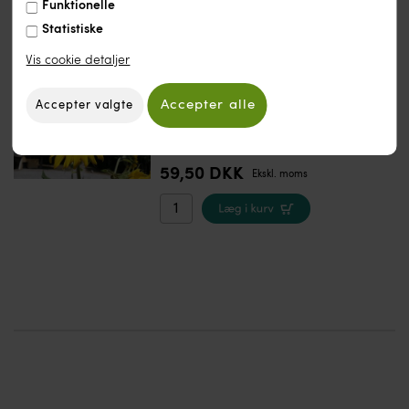
Funktionelle
Statistiske
Vis cookie detaljer
Solsikke Peredovick C Øko 1kg
Enårig planteart
Frøene ædes af alle fugle
59,50 DKK
Ekskl. moms