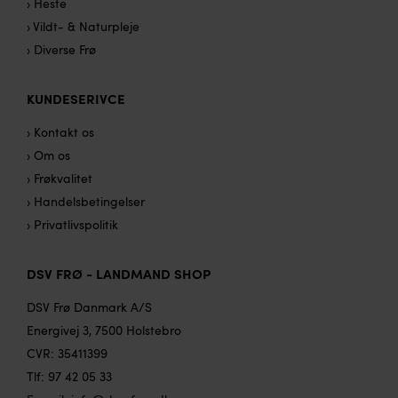
› Heste
› Vildt- & Naturpleje
› Diverse Frø
KUNDESERIVCE
› Kontakt os
› Om os
› Frøkvalitet
› Handelsbetingelser
› Privatlivspolitik
DSV FRØ - LANDMAND SHOP
DSV Frø Danmark A/S
Energivej 3, 7500 Holstebro
CVR: 35411399
Tlf:
97 42 05 33